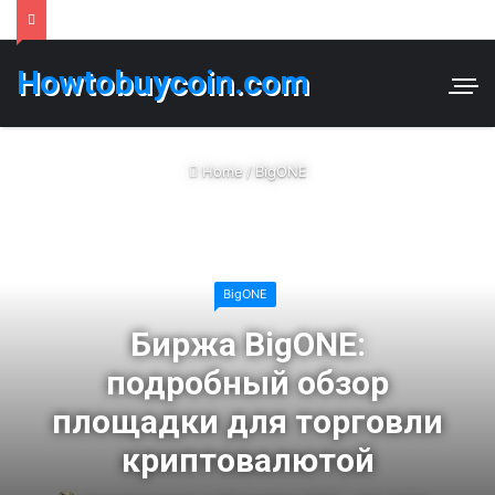
Howtobuycoin.com
Home
/
BigONE
BigONE
Биржа BigONE:
подробный обзор
площадки для торговли
криптовалютой