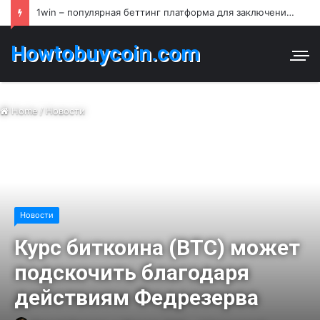
1win – популярная беттинг платформа для заключения пари и азартных игр в Узбекистане
Howtobuycoin.com
Home
/
Новости
Новости
Курс биткоина (BTC) может
подскочить благодаря
действиям Федрезерва