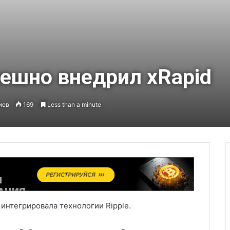
пешно внедрил xRapid
иев
169
Less than a minute
 интегрировала технологии Ripple.