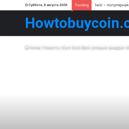
1win – популярная
Суббота, 8 августа 2026
Trending
Howtobuycoin.
Home
/
Новости
/
Euro Exim Bank успешно внедрил x