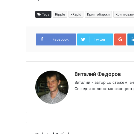
Tags
Ripple
xRapid
Криптобиржи
Криптовал
Goo
Facebook
Twitter
Виталий Федоров
Виталий - автор со стажем, 
Сегодня полностью сконцентр