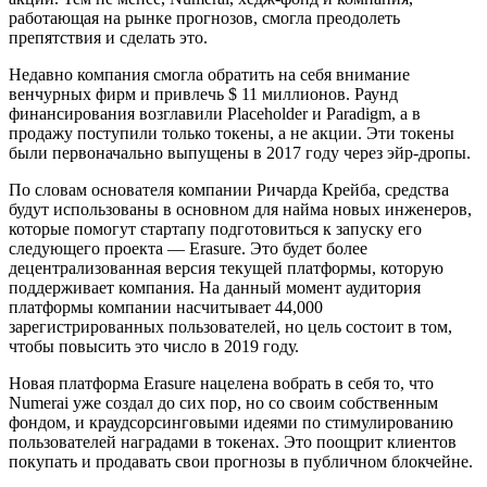
работающая на рынке прогнозов, смогла преодолеть
препятствия и сделать это.
Недавно компания смогла обратить на себя внимание
венчурных фирм и привлечь $ 11 миллионов. Раунд
финансирования возглавили Placeholder и Paradigm, а в
продажу поступили только токены, а не акции. Эти токены
были первоначально выпущены в 2017 году через эйр-дропы.
По словам основателя компании Ричарда Крейба, средства
будут использованы в основном для найма новых инженеров,
которые помогут стартапу подготовиться к запуску его
следующего проекта — Erasure. Это будет более
децентрализованная версия текущей платформы, которую
поддерживает компания. На данный момент аудитория
платформы компании насчитывает 44,000
зарегистрированных пользователей, но цель состоит в том,
чтобы повысить это число в 2019 году.
Новая платформа Erasure нацелена вобрать в себя то, что
Numerai уже создал до сих пор, но со своим собственным
фондом, и краудсорсинговыми идеями по стимулированию
пользователей наградами в токенах. Это поощрит клиентов
покупать и продавать свои прогнозы в публичном блокчейне.