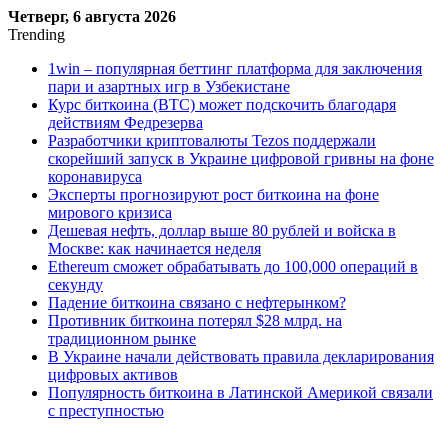
Четверг, 6 августа 2026
Trending
1win – популярная беттинг платформа для заключения
пари и азартных игр в Узбекистане
Курс биткоина (BTC) может подскочить благодаря
действиям Федрезерва
Разработчики криптовалюты Tezos поддержали
скорейший запуск в Украине цифровой гривны на фоне
коронавируса
Эксперты прогнозируют рост биткоина на фоне
мирового кризиса
Дешевая нефть, доллар выше 80 рублей и войска в
Москве: как начинается неделя
Ethereum сможет обрабатывать до 100,000 операций в
секунду
Падение биткоина связано с нефтерынком?
Противник биткоина потерял $28 млрд. на
традиционном рынке
В Украине начали действовать правила декларирования
цифровых активов
Популярность биткоина в Латинской Америкой связали
с преступностью