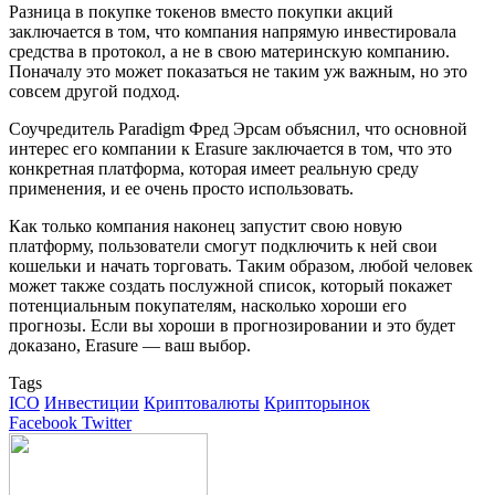
Разница в покупке токенов вместо покупки акций
заключается в том, что компания напрямую инвестировала
средства в протокол, а не в свою материнскую компанию.
Поначалу это может показаться не таким уж важным, но это
совсем другой подход.
Соучредитель Paradigm Фред Эрсам объяснил, что основной
интерес его компании к Erasure заключается в том, что это
конкретная платформа, которая имеет реальную среду
применения, и ее очень просто использовать.
Как только компания наконец запустит свою новую
платформу, пользователи смогут подключить к ней свои
кошельки и начать торговать. Таким образом, любой человек
может также создать послужной список, который покажет
потенциальным покупателям, насколько хороши его
прогнозы. Если вы хороши в прогнозировании и это будет
доказано, Erasure — ваш выбор.
Tags
ICO
Инвестиции
Криптовалюты
Крипторынок
Google+
LinkedIn
Tumblr
Pinterest
Reddit
VKontakte
Facebook
Twitter