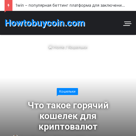
1win – популярная беттинг платформа для заключения пари и азартных игр в Узбекистане
Howtobuycoin.com
Home
/
Кошельки
Кошельки
Что такое горячий
кошелек для
криптовалют