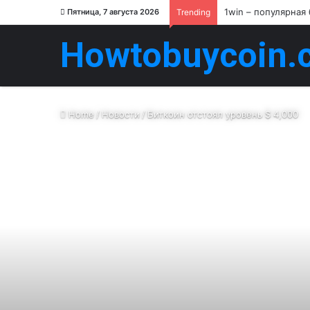
1win – популярная
Пятница, 7 августа 2026
Trending
Howtobuycoin.
Home
/
Новости
/
Биткоин отстоял уровень $ 4,000