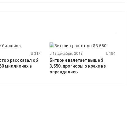
317
18 декабря, 2018
194
стор рассказал об
Биткоин взлетает выше $
60 миллионах в
3,550, прогнозы о крахе не
оправдались