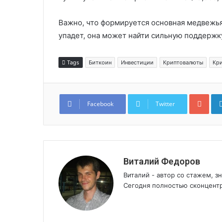
Важно, что формируется основная медвежья 
упадет, она может найти сильную поддержку
Tags
Биткоин
Инвестиции
Криптовалюты
Кр
Goo
Facebook
Twitter
Виталий Федоров
Виталий - автор со стажем, 
Сегодня полностью сконцентр