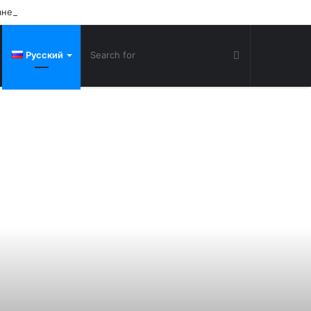
ане
Русский