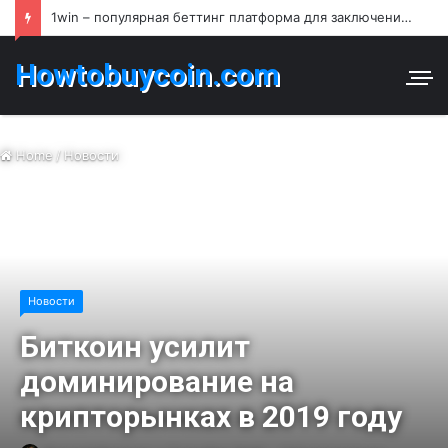
1win – популярная беттинг платформа для заключения пари и азартных игр в Узбекистане
Howtobuycoin.com
Home
/
Новости
Новости
Биткоин усилит
доминирование на
крипторынках в 2019 году