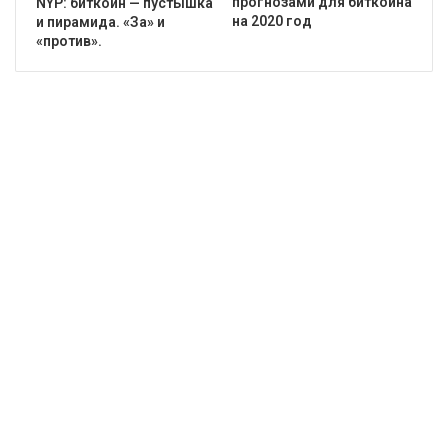
прогнозами для биткоина
NYP: биткоин — пустышка
на 2020 год
и пирамида. «За» и
«против».