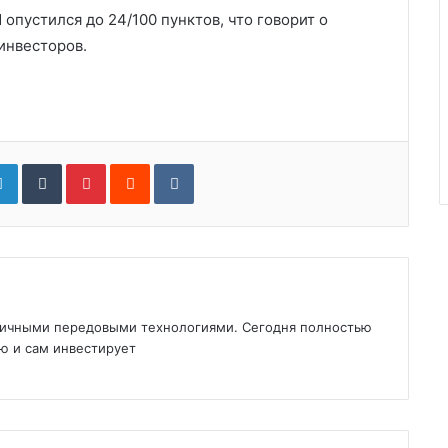
опустился до 24/100 пунктов, что говорит о
инвесторов.
gle+
LinkedIn
Tumblr
Pinterest
Reddit
VKontakte
зличными передовыми технологиями. Сегодня полностью
ю и сам инвестирует