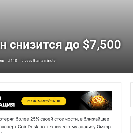
н снизится до $7,500
ев
148
Less than a minute
потерял более 25% своей стоимости, в ближайшее
 эксперт CoinDesk по техническому анализу Омкар