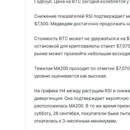
Годбоул. Цена на BTC сегодня колеблется у 
Снижение показателей RSI подтверждает мн
$7,500. Медведям достаточно продолжать на
Стоимость BTC может не удержаться и на $
остановкой для криптовалюты станет $7,07
рынке может произойти небольшая восходя
Тяжелая MA200 проходит по отметке $7,070
уровню оценивается как высокая.
На графике H4 между растущим RSI и сни
дивергенция. Она подтверждает вероятную 
расположилась MA200. В то же время призн
субботу, 28 сентября, покупатели-быки пы
откатилась к 3-месячным минимумам.