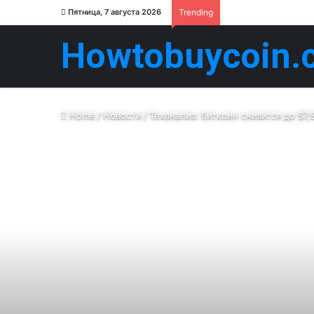
Пятница, 7 августа 2026
Trending
Howtobuycoin.
Home
/
Новости
/
Теханализ: биткоин снизится до $7,