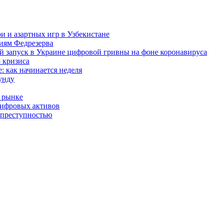
и и азартных игр в Узбекистане
виям Федрезерва
й запуск в Украине цифровой гривны на фоне коронавируса
 кризиса
: как начинается неделя
унду
 рынке
цифровых активов
 преступностью