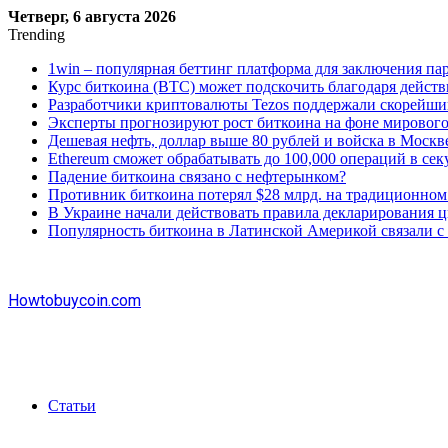
Четверг, 6 августа 2026
Trending
1win – популярная беттинг платформа для заключения пар
Курс биткоина (BTC) может подскочить благодаря дейст
Разработчики криптовалюты Tezos поддержали скорейши
Эксперты прогнозируют рост биткоина на фоне мирового
Дешевая нефть, доллар выше 80 рублей и войска в Москве
Ethereum сможет обрабатывать до 100,000 операций в сек
Падение биткоина связано с нефтерынком?
Противник биткоина потерял $28 млрд. на традиционном
В Украине начали действовать правила декларирования 
Популярность биткоина в Латинской Америкой связали с
Howtobuycoin.com
Статьи