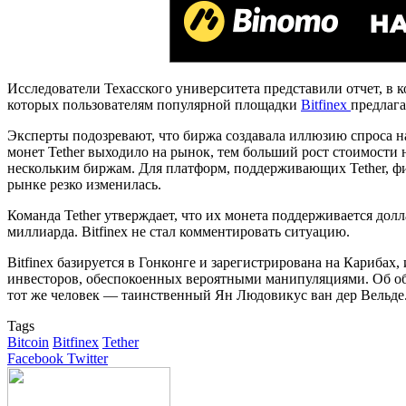
Исследователи Техасского университета представили отчет, в
которых пользователям популярной площадки
Bitfinex
предлаг
Эксперты подозревают, что биржа создавала иллюзию спроса 
монет Tether выходило на рынок, тем больший рост стоимости
нескольким биржам. Для платформ, поддерживающих Tether, ф
рынке резко изменилась.
Команда Tether утверждает, что их монета поддерживается долл
миллиарда. Bitfinex не стал комментировать ситуацию.
Bitfinex базируется в Гонконге и зарегистрирована на Кариба
инвесторов, обеспокоенных вероятными манипуляциями. Об обеи
тот же человек — таинственный Ян Людовикус ван дер Вельде
Tags
Bitcoin
Bitfinex
Tether
Google+
LinkedIn
Tumblr
Pinterest
Reddit
VKontakte
Facebook
Twitter