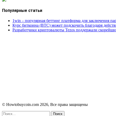
Популярные статьи
1win – популярная беттинг платформа для заключения пар
Курс биткоина (BTC) может подскочить благодаря дейст
Разработчики криптовалюты Tezos поддержали скорейши
© Howtobuycoin.com 2026, Все права защищены
Facebook
Twitter
WhatsApp
Telegram
Close
Найти: