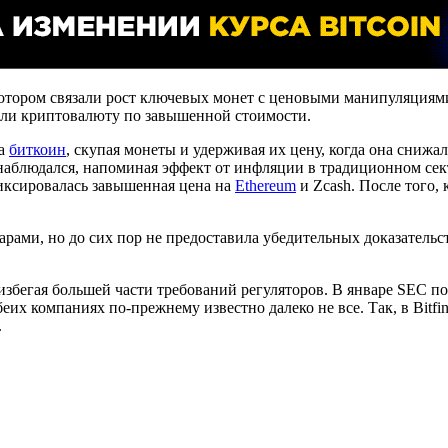
 котором связали рост ключевых монет с ценовыми манипуляциям
али криптовалюту по завышенной стоимости.
на
биткоин
, скупая монеты и удерживая их цену, когда она снижа
 наблюдался, напоминая эффект от инфляции в традиционном сек
иксировалась завышенная цена на
Ethereum
и Zcash. После того, 
арами, но до сих пор не предоставила убедительных доказательс
х, избегая большей части требований регуляторов. В январе SEC
х компаниях по-прежнему известно далеко не все. Так, в Bitfin
.