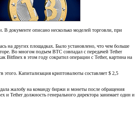
и. В документе описано несколько моделей торговли, при
лась на других площадках. Было установлено, что чем больше
торе. Во многом подъем BTC совпадал с передачей Tether
как Bitfinex в этом году сократил операции с Tether, картина на
тв этого. Капитализация криптовалюты составляет $ 2,5
 подала жалобу на команду биржи и монеты после обращения
ex и Tether должность генерального директора занимает один и