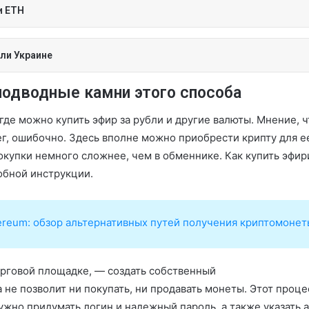
и ETH
или Украине
подводные камни этого способа
де можно купить эфир за рубли и другие валюты. Мнение, ч
г, ошибочно. Здесь вполне можно приобрести крипту для е
покупки немного сложнее, чем в обменнике. Как купить эфи
обной инструкции.
hereum: обзор альтернативных путей получения криптомонет
орговой площадке, — создать собственный
 не позволит ни покупать, ни продавать монеты. Этот проце
ужно придумать логин и надежный пароль, а также указать 