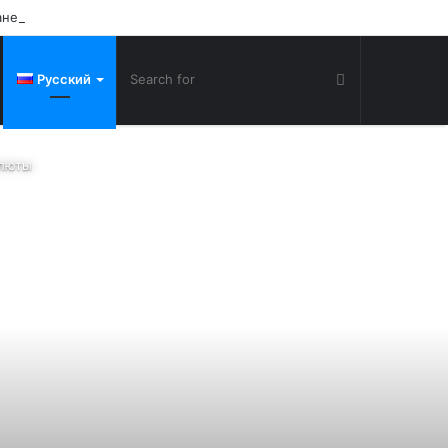
ане
Русский
алюты