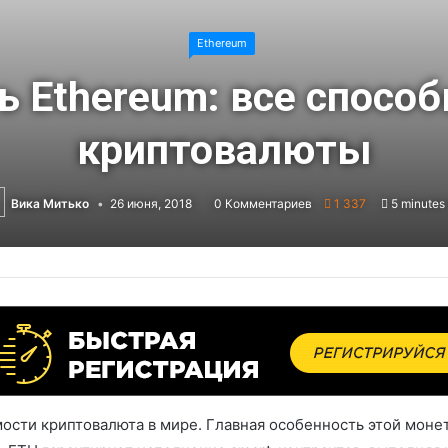
Ethereum
ь Ethereum: все спосо
криптовалюты
Вика Митько
26 июня, 2018
0 Комментариев
1 337
5 minutes
ости криптовалюта в мире. Главная особенность этой монет