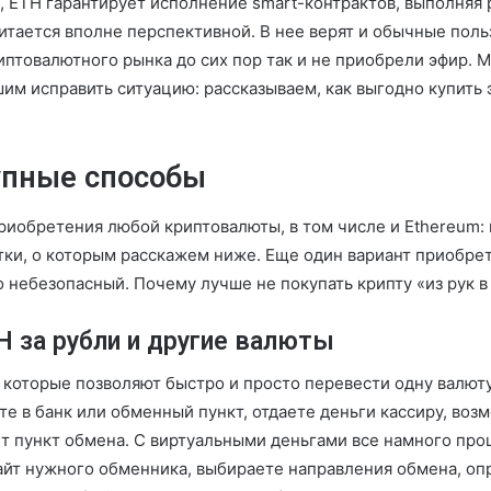
, ETH гарантирует исполнение smart-контрактов, выполняя 
читается вполне перспективной. В нее верят и обычные пол
иптовалютного рынка до сих пор так и не приобрели эфир. М
шим исправить ситуацию: рассказываем, как выгодно купить 
упные способы
риобретения любой криптовалюты, в том числе и Ethereum: 
тки, о которым расскажем ниже. Еще один вариант приобрет
 небезопасный. Почему лучше не покупать крипту «из рук в
 за рубли и другие валюты
которые позволяют быстро и просто перевести одну валюту 
е в банк или обменный пункт, отдаете деньги кассиру, во
т пункт обмена. С виртуальными деньгами все намного про
 сайт нужного обменника, выбираете направления обмена, о