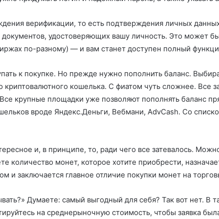
ения верификации, то есть подтверждения личных данных.
документов, удостоверяющих вашу личность. Это может бы
 биржах по-разному) — и вам станет доступен полный функц
ать к покупке. Но прежде нужно пополнить баланс. Выбира
о криптовалютного кошелька. С фиатом чуть сложнее. Все за
 Все крупные площадки уже позволяют пополнять баланс пря
шельков вроде Яндекс.Деньги, Вебмани, AdvCash. Со списк
ересное и, в принципе, то, ради чего все затевалось. Можн
ете количество монет, которое хотите приобрести, назначае
том и заключается главное отличие покупки монет на торго
вать?» Думаете: самый выгодный для себя? Так вот нет. В т
тируйтесь на среднерыночную стоимость, чтобы заявка был