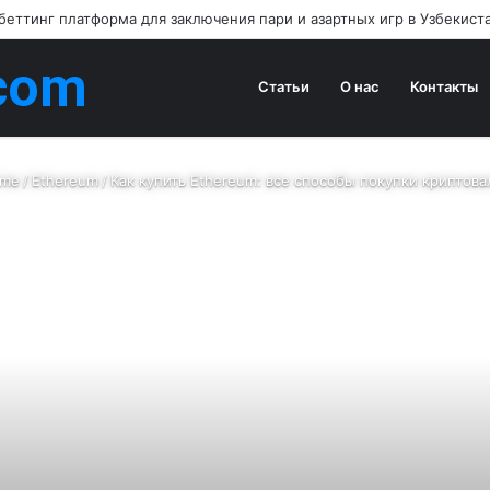
 беттинг платформа для заключения пари и азартных игр в Узбекист
com
Статьи
О нас
Контакты
me
/
Ethereum
/
Как купить Ethereum: все способы покупки криптов