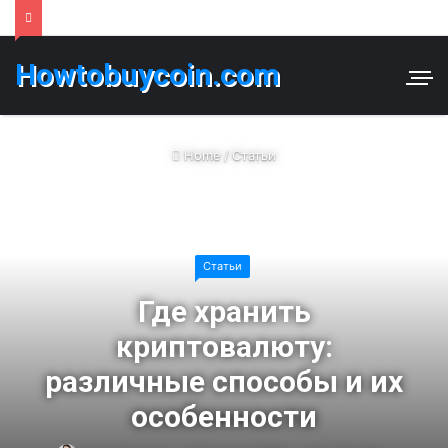
Howtobuycoin.com
Home
/
Статьи
Статьи
Где хранить
криптовалюту:
различные способы и их
особенности