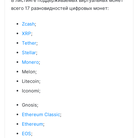
В листинге поддерживаемых виртуальных монет
всего 17 разновидностей цифровых монет:
Zcash
;
XRP
;
Tether
;
Stellar
;
Monero
;
Melon;
Litecoin;
Iconomi;
Gnosis;
Ethereum Classic
;
Ethereum
;
EOS
;