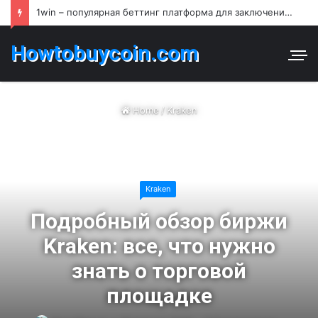
1win – популярная беттинг платформа для заключения пари и азартных игр в Узбекистане
Howtobuycoin.com
Home
/
Kraken
Kraken
Подробный обзор биржи
Kraken: все, что нужно
знать о торговой
площадке