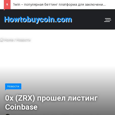
1win – популярная беттинг платформа для заключения пари и азартных игр в Узбекистане
Howtobuycoin.com
Home
/
Новости
Новости
0x (ZRX) прошел листинг
Coinbase