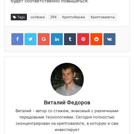
будет соответственно повышаться.
Tags
coinbase
ZRX
Криптобиржи
Криптовалюты
Google+
LinkedIn
Tumblr
Pinterest
Reddit
VKontakt
Виталий Федоров
Виталий - автор со стажем, знакомый с различными
передовыми технологиями. Сегодня полностью
сконцентрирован на криптовалюте, в которую и сам
инвестирует