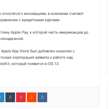
 относятся к инновациям, в компании считают
сравнении с кредитными картами.
стему Apple Pay, к которой часть американцев до
е ненадежной.
н Apple App Store был добавлен кошелек с
 позже корпорация заявила о работе над
oKit, который появится в iOS 13.
gle+
LinkedIn
Tumblr
Pinterest
Reddit
VKontakte