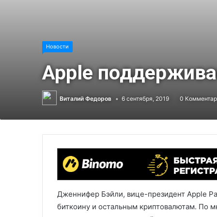
Новости
Apple поддержива
Виталий Федоров
6 сентября, 2019
0 Комментар
Дженнифер Бэйли, вице-президент Apple Pay
биткоину и остальным криптовалютам. По м