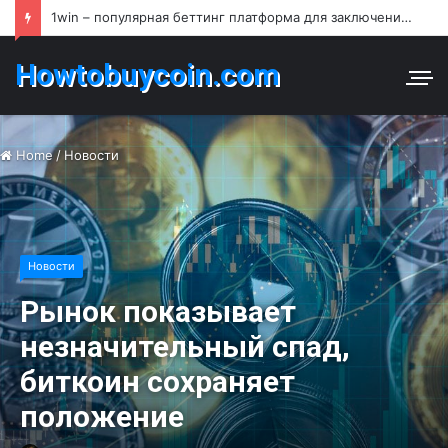
1win – популярная беттинг платформа для заключения пари и азартных игр в Узбекистане
Howtobuycoin.com
Home
/
Новости
Новости
Рынок показывает
незначительный спад,
биткоин сохраняет
положение