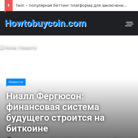
1win – популярная беттинг платформа для заключения пари и азартных игр в Узбекистане
Howtobuycoin.com
Home
/
Новости
Новости
Ниалл Фергюсон:
финансовая система
будущего строится на
биткоине