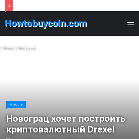
Howtobuycoin.com
Home
/
Новости
Новости
Новограц хочет построить
криптовалютный Drexel