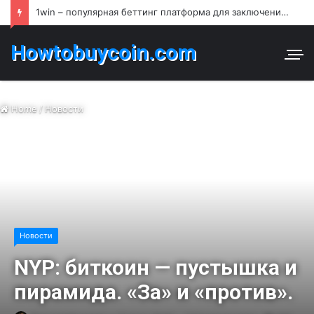
1win – популярная беттинг платформа для заключения пари и азартных игр в Узбекистане
Howtobuycoin.com
Home
/
Новости
Новости
NYP: биткоин — пустышка и
пирамида. «За» и «против».