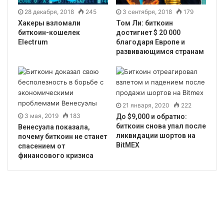
28 декабря, 2018
245
3 сентября, 2018
179
Хакеры взломали
Том Ли: биткоин
биткоин-кошелек
достигнет $ 20 000
Electrum
благодаря Европе и
развивающимся странам
21 января, 2020
222
3 мая, 2019
183
До $9,000 и обратно:
биткоин снова упал после
Венесуэла показала,
ликвидации шортов на
почему биткоин не станет
BitMEX
спасением от
финансового кризиса