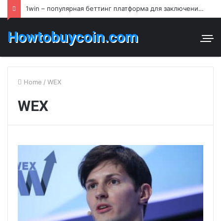
1win – популярная беттинг платформа для заключения пари и азартных игр в Узбекистане
Howtobuycoin.com
Home
/
WEX
WEX