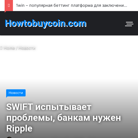
1win – популярная беттинг платформа для заключения пари и азартных игр в Узбекистане
Howtobuycoin.com
Home
/
Новости
Новости
SWIFT испытывает
проблемы, банкам нужен
Ripple