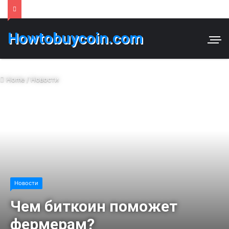
Howtobuycoin.com
Home
/
Новости
Новости
Чем биткоин поможет
фермерам?