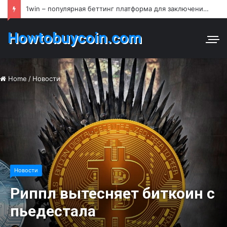
1win – популярная беттинг платформа для заключения пари и азартных игр в Узбекистане
Howtobuycoin.com
Home
/
Новости
Новости
Риппл вытесняет биткоин с
пьедестала