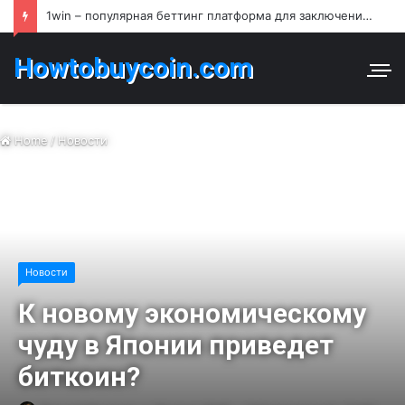
1win – популярная беттинг платформа для заключения пари и азартных игр в Узбекистане
Howtobuycoin.com
Home
/
Новости
Новости
К новому экономическому
чуду в Японии приведет
биткоин?