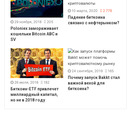
10 марта, 2020
2 776
Падение биткоина
29 ноября, 2018
205
связано с нефтерынком?
Poloniex замораживает
кошельки Bitcoin ABC и
SV
24 сентября, 2019
165
Почему запуск Bakkt стал
26 июля, 2018
182
важной вехой для
биткоина?
Биткоин-ETF привлечет
миллиардный капитал,
но не в 2018 году