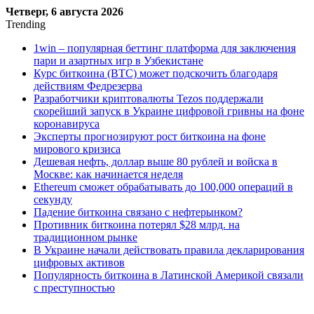
Четверг, 6 августа 2026
Trending
1win – популярная беттинг платформа для заключения
пари и азартных игр в Узбекистане
Курс биткоина (BTC) может подскочить благодаря
действиям Федрезерва
Разработчики криптовалюты Tezos поддержали
скорейший запуск в Украине цифровой гривны на фоне
коронавируса
Эксперты прогнозируют рост биткоина на фоне
мирового кризиса
Дешевая нефть, доллар выше 80 рублей и войска в
Москве: как начинается неделя
Ethereum сможет обрабатывать до 100,000 операций в
секунду
Падение биткоина связано с нефтерынком?
Противник биткоина потерял $28 млрд. на
традиционном рынке
В Украине начали действовать правила декларирования
цифровых активов
Популярность биткоина в Латинской Америкой связали
с преступностью