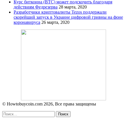
Курс биткоина (BTC) может подскочить благодаря
действиям Федрезерва
28 марта, 2020
Разработчики криптовалюты Tezos поддержали
скорейший запуск в Украине цифровой гривны на фоне
коронавируса
26 марта, 2020
© Howtobuycoin.com 2026, Все права защищены
Facebook
Twitter
WhatsApp
Telegram
Close
Найти: