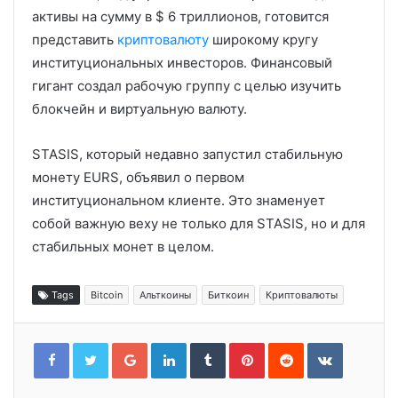
активы на сумму в $ 6 триллионов, готовится
представить
криптовалюту
широкому кругу
институциональных инвесторов. Финансовый
гигант создал рабочую группу с целью изучить
блокчейн и виртуальную валюту.
STASIS, который недавно запустил стабильную
монету EURS, объявил о первом
институциональном клиенте. Это знаменует
собой важную веху не только для STASIS, но и для
стабильных монет в целом.
Tags
Bitcoin
Альткоины
Биткоин
Криптовалюты
Google+
LinkedIn
Tumblr
Pinterest
Reddit
VKontakt