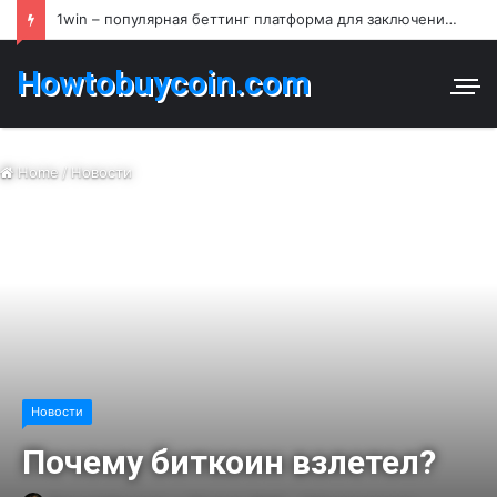
1win – популярная беттинг платформа для заключения пари и азартных игр в Узбекистане
Howtobuycoin.com
Home
/
Новости
Новости
Почему биткоин взлетел?