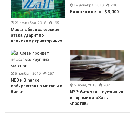
14 декабря, 2018
206
Биткоин идет на $ 3,000
21 сентября, 2018
165
Масштабная хакерская
атака ударит по
японскому крипторынку
5 ноября, 2019
257
NEO и Binance
5 июля, 2018
207
собираются на митапы в
Киеве
NYP: биткоин — пустышка
и пирамида. «За» и
«против».