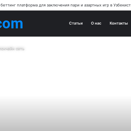
 беттинг платформа для заключения пари и азартных игр в Узбекис
com
Статьи
О нас
Контакты
локчейн сеть