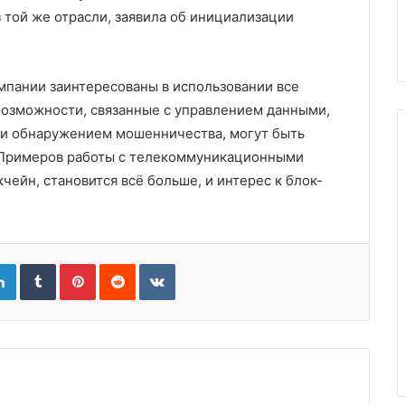
з той же отрасли, заявила об инициализации
мпании заинтересованы в использовании все
Возможности, связанные с управлением данными,
ли обнаружением мошенничества, могут быть
. Примеров работы с телекоммуникационными
ейн, становится всё больше, и интерес к блок-
gle+
LinkedIn
Tumblr
Pinterest
Reddit
VKontakte