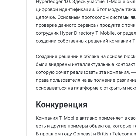
Hyperledger 1.0. Здесь участие T-Mobile б
цифровой идентификации. Этот модуль такж
цепочке. Основным протоколом системы явля
проверке данного сервиса / продукта с точ
сотрудник Hyper Directory T-Mobile, опреде
создании собственных решений компании T-
Создание решений в облаке на основе blockc
были внедрены интеллектуальные контракты
которую хочет реализовать эта компания, —
права пользователя на выполнение различн
основываться на платформе с открытым исх
Конкуренция
Компания T-Mobile активно применяет в св
есть и другие примеры объектов, которые 
В прошлом году Comcast и British Telecomu