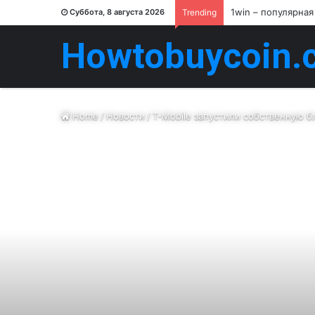
1win – популярная
Суббота, 8 августа 2026
Trending
Howtobuycoin.
Home
/
Новости
/
T-Mobile запустили собственную б