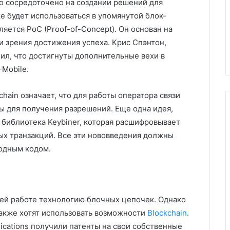
ыло сосредоточено на создании решений для
е будет использоваться в упомянутой блок-
ется PoC (Proof-of-Concept). Он основан на
ки зрения достижения успеха. Крис Спэнтон,
лил, что достигнуты дополнительные вехи в
Mobile.
hain означает, что для работы оператора связи
 для получения разрешений. Еще одна идея,
 библиотека Keybiner, которая расшифровывает
ых транзакций. Все эти нововведения должны
одным кодом.
оей работе технологию блочных цепочек. Однако
также хотят использовать возможности
Blockchain
.
nications получили патенты на свои собственные