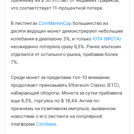
прежнему на $ 50 отстает от недавних графиков,
что соответствует 11-процентной потере.
В листингах
CoinMarketCap
большинство из
десяти ведущих монет демонстрируют небольшие
колебания в диапазоне 3%, и только
IOTA (MIOTA)
неожиданно потеряла сразу 6,5%. Ранее альткоин
отделился от остального рынка, прибавив более
7%.
Среди монет за пределами топ-10 внимание
продолжает приковывать Ethereum Classic (ETC),
набирающий обороты. Монета за сутки прибавила
еще 6,3%, торгуясь по $ 18,44. Актив по-
прежнему на позитивном импульсе, вызванном
новостями о его листинге на популярной
платформе
Coinbase
.